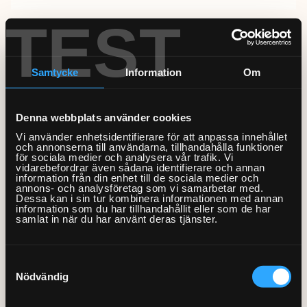
Om Hemfixarna
Lös in presentkort
Kundtjänstens öppettider
Vad ingår i tjänsten målning av insida fönster?
Utomhusinstallationer
TEST
Jobba som Fixare
Allmänna villkor
Fixarbloggen
Genomgång på plats i samband med att arbetet
startar.
Hantering av personuppgifter
Om oss
Privat med lön
Täckning av golv innan måleriarbetet påbörjas.
Samtycke
Information
Om
0770-220 720
Tvättning av arbetsytorna innan måleriarbetet
Vanliga frågor
Våra partners
Bolag med faktura
Från 2779:-
påbörjas.
Spackling av små hål och mindre gropar innan
Denna webbplats använder cookies
Var finns vi?
Våra Fixare
måleriarbetet påbörjas.
Kundservice
Vi använder enhetsidentifierare för att anpassa innehållet
Målning av insida fönster och karm. Spröjs och
Fakta om RUT- och ROT-avdraget
och annonserna till användarna, tillhandahålla funktioner
Målning av
fönsterbräda går att köpa till.
för sociala medier och analysera vår trafik. Vi
vidarebefordrar även sådana identifierare och annan
Målaren tillhandahåller verktyg som penslar,
innerdörr
information från din enhet till de sociala medier och
1
rollers, spackelverktyg, slipverktyg,
annons- och analysföretag som vi samarbetar med.
förlängningsskaft och stegar.
Dessa kan i sin tur kombinera informationen med annan
2779:-/st
Endast måleriarbete, vi kittar ej om fönster.
information som du har tillhandahållit eller som de har
samlat in när du har använt deras tjänster.
Förutsättningar och Villkor
Samtyckesval
Färg och material ska finnas i omedelbar
Tillkommande dörr
Nödvändig
anslutning till arbetsplatsen.
0
Rummet ska vara tömt och det ska vara fria
1112:-/st
arbetsytor.