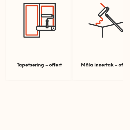
Tapetsering – offert
Måla innertak – offer