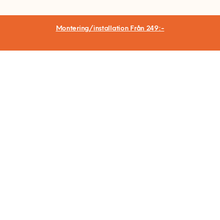
Montering/installation
Från 249:-
Hemfixarna Nordic AB
St Göransgatan 57
112 38 Stockholm
Org.nr 559064-2715