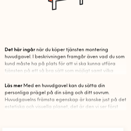
Bord och stolar
Mobil och fast telefoni
Förvaring
Nätverk och routers
Gardinstänger
Bokhyllor
Smarta hem och
Sängar
Garderober
energioptimering
Förvaringssystem
Barnsäng och
TV och streaming
Det här ingår
när du köper tjänsten montering
våningssäng
huvudgavel. I beskrivningen framgår även vad du som
Övrig förvaring
kund måste ha på plats för att vi ska kunna utföra
Sängstommar
tjänsten på ett så bra sätt som möjligt samt vilka
Sängskåp
övriga förutsättningar som krävs.
Läs mer
Med en huvudgavel kan du sätta din
Soffor och fåtöljer
Vad ingår?
personliga prägel på din säng och ditt sovrum.
Utomhusmontering
Bäddsoffa
Huvudgavelns främsta egenskap är kanske just på det
Montering av gavel
estetiska och visuella planet, det är den vi ser först
Fåtölj
Uppställning och placering
Handyman & installation
när vi ser en säng. Men en huvudgavel fyller också en
Emballagehantering
Schäslong
praktisk funktion. Med en högre huvudgavel kan du
Upphängning på vägg mot extra kostnad
Handyman och
Bygg
enkelt placera kuddar mot och få en bekväm ställning
Eventuella hyllor i huvudgaveln