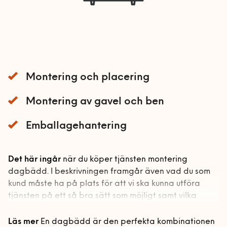
Bord och stolar
Mobil och fast telefoni
Förvaring
Nätverk och routers
Gardinstänger
Bokhyllor
Smarta hem och
Sängar
Garderober
energioptimering
Montering och placering
Förvaringssystem
Barnsäng och
TV och streaming
våningssäng
Övrig förvaring
Montering av gavel och ben
Sängstommar
Emballagehantering
Sängskåp
Soffor och fåtöljer
Det här ingår
när du köper tjänsten montering
Utomhusmontering
Bäddsoffa
dagbädd. I beskrivningen framgår även vad du som
kund måste ha på plats för att vi ska kunna utföra
Fåtölj
Handyman & installation
tjänsten på ett så bra sätt som möjligt samt vilka
Schäslong
övriga förutsättningar som krävs.
Handyman och
Bygg
Läs mer
En dagbädd är den perfekta kombinationen