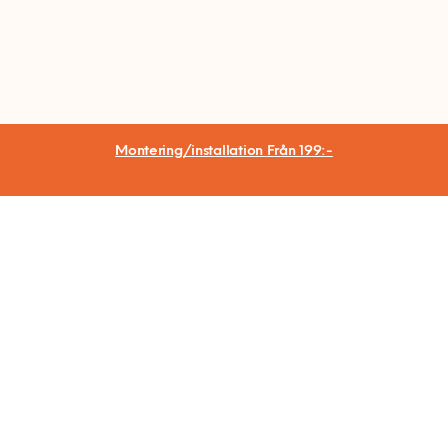
Montering/installation
Från 199:-
Hemfixarna Nordic AB