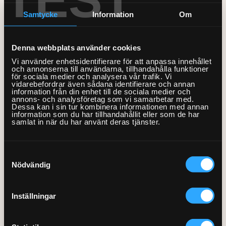
Bastu
hela Sverige, 100% nöjd-kund-garanti och självklart är
Lås
Måleri & Tapetsering
delar
Grillar
vi försäkrade. Dessutom hjälper vi dig när det passar
Samtycke
Information
Om
El-service
Markiser
Blandare och tvättställ
dig, oavsett om det är på dag- eller kvällstid, vardag
Robotgräsklippare
Fast pris & offert
Fler Tjänster
eller helg. Boka oss i dag!
Från 199:-
Element
Stugor och friggebodar
Detektor
Träningsredskap
Denna webbplats använder cookies
Beräkna ditt rum
Fläktar
Vi använder enhetsidentifierare för att anpassa innehållet
Tak
Dusch
Vitvaror
Tjänstebeskrivning
Presentkort
och annonserna till användarna, tillhandahålla funktioner
för sociala medier och analysera vår trafik. Vi
Laddbox
Utomhusbord
Ventilation
Handdukstork
vidarebefordrar även sådana identifierare och annan
Kök
Om våra tjänster
Köp presentkort
information från din enhet till de sociala medier och
1
Lampor
annons- och analysföretag som vi samarbetar med.
Kommoder, skåp och
199:-/st
Tvättstuga
Om Hemfixarna
Dessa kan i sin tur kombinera informationen med annan
Lös in presentkort
Kundtjänstens öppettider
speglar
information som du har tillhandahållit eller som de har
Speglar med el
samlat in när du har använt deras tjänster.
Jobba som Fixare
Allmänna villkor
Fixarbloggen
VVS-service
Strömbrytare, uttag och
Hantering av personuppgifter
Om oss
Privat med lön
termostater
WC
Samtyckesval
0770-220 720
Totalt:
199:-
Vanliga frågor
Våra partners
Bolag med faktura
Nödvändig
Utomhusinstallationer
Var finns vi?
Våra Fixare
Kundservice
Lägg i varukorgen
Inställningar
Fakta om RUT- och ROT-avdraget