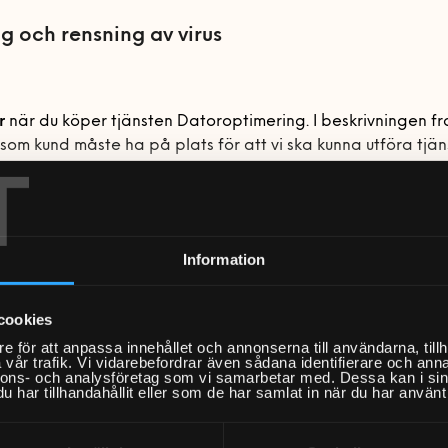
g och rensning av virus
r
när du köper tjänsten Datoroptimering. I beskrivningen f
som kund måste ha på plats för att vi ska kunna utföra tjä
T
 sätt som möjligt samt vilka övriga förutsättningar som kräv
ch uppsnabbning av dator
Information
u haft din dator ett tag och märker att den börjar bli lå
ng av mjukvara
ungerar lika bra som tidigare? Du kanske exempelvis har pr
ch rensning av virus
ller avsluta program som du brukar? Laggar det när du ska t
cookies
ng
r uppstår det irriterande fördröjningar när du har ett digita
e för att anpassa innehållet och annonserna till användarna, tillh
 ganska vanligt att systemet efter en tid blir överlastat m
vår trafik. Vi vidarebefordrar även sådana identifierare och anna
te?
nnons- och analysföretag som vi samarbetar med. Dessa kan i sin
r, program och andra resurskrävande processer. En
har tillhandahållit eller som de har samlat in när du har använt 
ing förbättrar datorns prestanda samtidigt som det ökar
det tydligare för dig som kund listar vi här vad som
inte
ing
ch förhindrar potentiella säkerhetsrisker.
änster