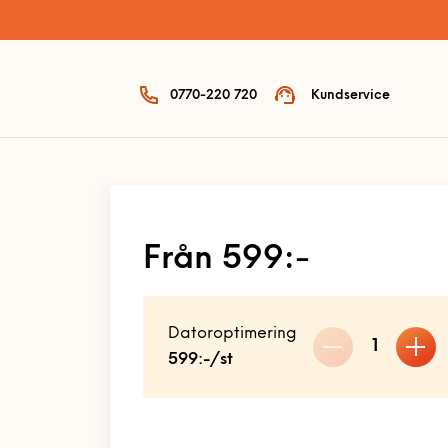
0770-220 720
Kundservice
Från 599:-
Datoroptimering
1
599:-/st