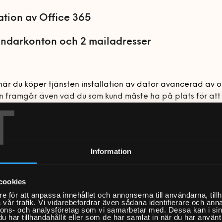
lation av Office 365
ndarkonton och 2 mailadresser
är du köper tjänsten installation av dator avancerad av os
n framgår även vad du som kund måste ha på plats för att 
T
tjänsten på ett så bra sätt som möjligt samt vilka övriga
ar som krävs.
Information
 Hemfixarna har stor erfarenhet av installation av datore
g till nätverk och bredband
ll och varumärke och rör oss vant i både pc- och macmiljö
ing av operativsystem
tt brinnande intresse för såväl hårdvara som mjukvara och 
cookies
 av bloatware
erat oändligt med tiden bakom skärmen, vi är helt enkelt p
e för att anpassa innehållet och annonserna till användarna, tillh
on av Office 365
vår trafik. Vi vidarebefordrar även sådana identifierare och anna
nnons- och analysföretag som vi samarbetar med. Dessa kan i sin
ing av 2 användarkonton
har tillhandahållit eller som de har samlat in när du har använt 
ng av 2 mejladresser