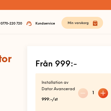
Min varukorg
0770-220 720
Kundservice
tor
Från 999:-
Installation av
Dator Avancerad
1
999:-/st