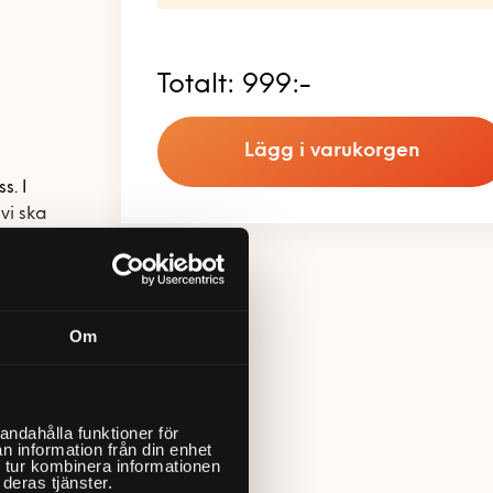
Totalt:
999:-
Lägg i varukorgen
s. I
vi ska
Om
r
. Våra
har
roffs
andahålla funktioner för
n information från din enhet
 tur kombinera informationen
deras tjänster.