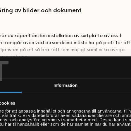
ring av bilder och dokument
är du köper tjänsten installation av surfplatta av oss. I
n framgår även vad du som kund måste ha på plats för att 
tjänsten på ett så bra sätt som möjligt samt vilka övriga
T
ar som krävs.
urfplatta är ofta den perfekta mellanprodukten mellan en
allation
ch en bärbar dator. Tunn, generös skärmyta och enkel att
Information
g till nätverk och bredband
en surfplatta kan du göra det mesta som du är van vid på d
ning av 4 appar
tor; använda webb och e-post, titta på film och serier, lä
g av bilder och dokument
cookies
a spel, använda sociala medier och så vidare.
e för att anpassa innehållet och annonserna till användarna, tillh
vår trafik. Vi vidarebefordrar även sådana identifierare och anna
te?
inns i många olika varianter och storlekar. Föredrar du
nnons- och analysföretag som vi samarbetar med. Dessa kan i sin
har tillhandahållit eller som de har samlat in när du har använt 
emet android kan du exempelvis välja en surfplatta från
änster
det tydligare för dig som kund listar vi här vad som inte
ing