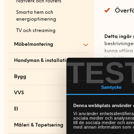
Nätverk och routers
Överfö
Smarta hem och
energioptimering
TV och streaming
Detta ingår
n
beskrivninge
Möbelmontering
kunna utföra 
TES
förutsättning
Möbelmontering
Handyman & installation
startsida
Vad ingår?
Handyman och
Bygg
Arbetsplats
Läs mer
En s
installation startsida
Grundinst
smartphone o
Samtycke
Bord och stolar
Anslutnin
Bygg-service
med sig. På 
VVS
Allmän hantverkshjälp
Igångsätt
mobil och da
Förvaring
Dörrar och fönster
Akustikpaneler
Överförin
Denna webbplats använder 
böcker, spel
Bad
El
Gardinstänger
Bokhyllor
Vi använder enhetsidentifierar
Golv
Borrservice
sociala medier och analysera 
Badrumsmöbler med
Vad ingår in
Surfplattor f
till de sociala medier och a
Sängar
Garderober
Bastu
Lås
Måleri & Tapetsering
flera delar
med annan information som du 
operativsyst
Grillar
Andra tj
För att göra 
Soffor och fåtöljer