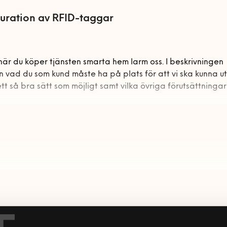
uration av RFID-taggar
är du köper tjänsten smarta hem larm oss. I beskrivningen
 vad du som kund måste ha på plats för att vi ska kunna u
tt så bra sätt som möjligt samt vilka övriga förutsättninga
m ingår när du beställer tjänsten smarta hem larm av oss b
smarta hem-system ser ut och vilka produkter som just du an
r vana att hantera tekniken oavsett varumärke och ser till 
t komma igång med hanteringen av ditt smarta hem larm.
nsten ligger på:
änster
ion av din Smarta hem larm