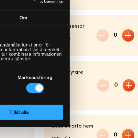
Om
år i
Rörelsesensor
0
199:-/st
andahålla funktioner för
n information från din enhet
 tur kombinera informationen
deras tjänster.
Strömbrytare
Marknadsföring
extern
0
 av
99:-/st
ensibo
ppling
Tillåt alla
kr
smarta
Siren Smarta hem
0