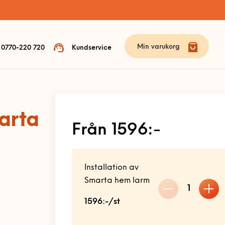
Min varukorg
0770-220 720
Kundservice
marta
Från 1596:-
Installation av
Smarta hem larm
1
1596:-/st