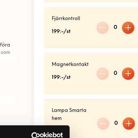
Fjärrkontroll
0
199:-/st
tföra
r som
Magnetkontakt
0
199:-/st
eror
vänder.
att du
Lampa Smarta
hem
0
99:-/st