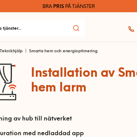
BRA
PRIS
PÅ TJÄNSTER
Teknikhjälp
Smarta hem och energioptimering
Installation av S
hem larm
ning av hub till nätverket
guration med nedladdad app