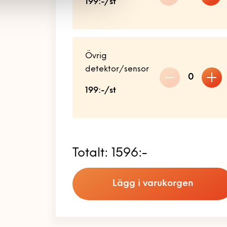
199:-/st
Övrig
detektor/sensor
0
199:-/st
Totalt:
1596:-
Lägg i varukorgen