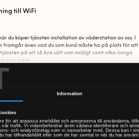
ing till WiFi
är du köper tjänsten installation av väderstation av oss. I
n framgår även vad du som kund måste ha på plats för att 
tjänsten på ett så bra sätt som möjligt samt vilka övriga
ar som krävs.
T
n installation av väderstation kan du ta ditt intresse för 
installation
r. Få stenkoll på temperatur, luftfuktighet, luftkvalitet,
Information
ing av appen Netatmo Weather
ck och väder samtidigt som du håller koll på hur ditt
t ser ut. Enklare väderstationer har displayer där du kan l
te?
 mer avancerade produkter som Netatmo väderstation h
cookies
 du kan följa all data i realtid och också gå tillbaka och
e för att anpassa innehållet och annonserna till användarna, tillh
det tydligare för dig som kund listar vi här vad som inte
ing
vår trafik. Vi vidarebefordrar även sådana identifierare och anna
 att skapa egna tabeller och underlag. Genom att samla in 
nnons- och analysföretag som vi samarbetar med. Dessa kan i sin
blir din väderstation ett perfekt komplement till SMHI och
har tillhandahållit eller som de har samlat in när du har använt 
änster