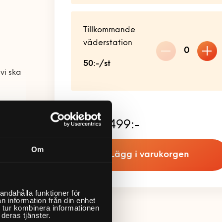
Tillkommande
väderstation
0
50:-/st
vi ska
Totalt:
499:-
vädret
Om
Lägg i varukorgen
äsa av
ar en
 hämta
andahålla funktioner för
år i
n information från din enhet
exakta
 tur kombinera informationen
 andra
deras tjänster.