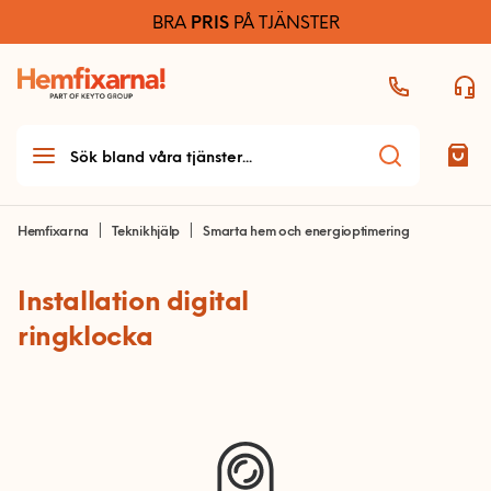
BRA
PRIS
PÅ TJÄNSTER
Hemfixarna
Teknikhjälp
Smarta hem och energioptimering
Installation digital
Teknikhjälp
ringklocka
Teknikhjälp startsida
Allmän teknikhjälp
Dator och skrivare
Ljud