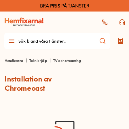
BRA
PRIS
PÅ TJÄNSTER
Hemfixarna
Teknikhjälp
TV och streaming
Installation av
Teknikhjälp
Chromecast
Teknikhjälp startsida
Allmän teknikhjälp
Dator och skrivare
Ljud