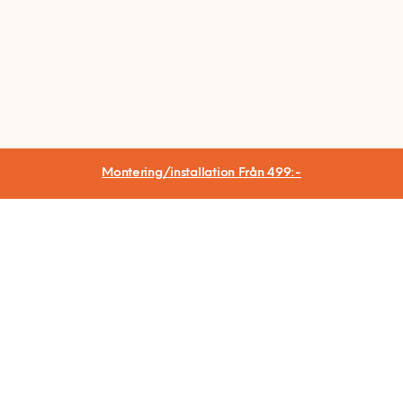
hjälp att ansluta din Chromecast till wifi. I tjänsten
ingår också installation av två valfria appar. På plats
hos dig går fixaren igenom och visar hur din
Chromecast fungerar och hur du kan använda den i
din vardag.
Montering/installation
Från 499:-