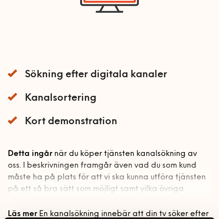
Mobil och fast telefoni
Nätverk och routers
Smarta hem och
energioptimering
Sökning efter digitala kanaler
TV och streaming
Kanalsortering
Möbelmontering
Kort demonstration
Möbelmontering startsida
Handyman & installation
Arbetsplats
Handyman och
Detta ingår
när du köper tjänsten kanalsökning av
Bygg
Bord och stolar
installation startsida
oss. I beskrivningen framgår även vad du som kund
måste ha på plats för att vi ska kunna utföra tjänsten
Bygg-service
Förvaring
VVS
Allmän hantverkshjälp
på ett så bra sätt som möjligt samt vilka övriga
Dörrar och fönster
Gardinstänger
Akustikpaneler
Bokhyllor
förutsättningar som krävs.
Bad
El
Läs mer
En kanalsökning innebär att din tv söker efter
Golv
Sängar