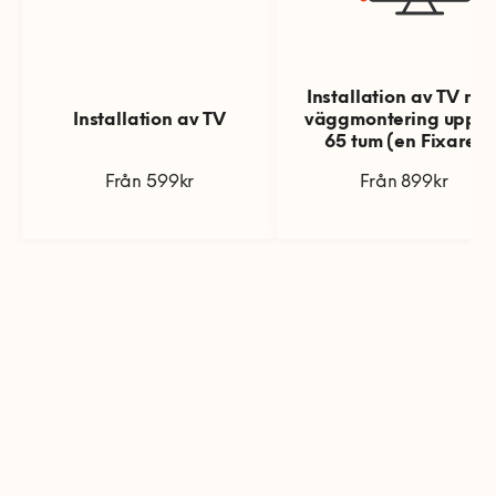
annat Samsung, Philips, Sharp och LG. De flesta har
idag digital-tv via bredband, fiber, DSL, kabel-tv eller
satellit. Det finns även digital-tv via marknätet vilket
Installation av TV me
innebär att vi också hjälper till med kanalsökning för
Installation av TV
väggmontering upp til
dig som har antenn.
65 tum (en Fixare)
Hur gör man en kanalsökning? Tv-kanaler installeras
Från 599kr
Från 899kr
antingen manuellt eller automatiskt med hjälp av
fjärrkontrollen. I menysystemet finns ofta ett alternativ
för just inställningar eller installation. Genom att
starta processen söker tv:n efter tillgängliga kanaler
och lagrar dem i minnet. Vissa tv-modeller kan också
söka efter och lagra digitala tilläggstjänster som
text-tv, elektroniska programguider och digitala
ljudkanaler. Ibland kan det behövas en
frekvensuppdatering för att kunna ta emot nya
kanaler eller göra förändringar i kanalplaceringen.
När sökningen är klar visas en lista över tillgängliga
kanaler där du kan välja vilka du vill spara. Det går