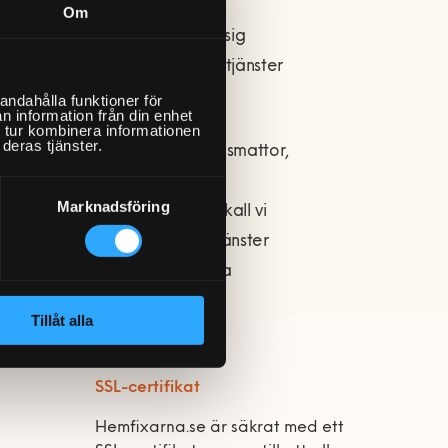
h knappt 1000 medarbetare. I
Om
lt virke med focus på förstklassig
stjänst tog man steget in i tjänster
.
andahålla funktioner för
n information från din enhet
 tur kombinera informationen
deras tjänster.
edningsvis är det möbler, studsmattor,
er även hjälpa till med
Marknadsföring
er på nätet eller i butiken skall vi
ig av sin nyköpta produkt. Tjänster
kall tillsammans framöver utöka
Tillåt alla
SSL-certifikat
Hemfixarna.se är säkrat med ett