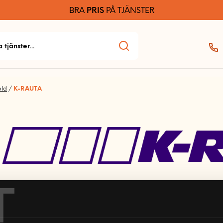
BRA
PRIS
PÅ TJÄNSTER
old
/
K-RAUTA
T
K-rauta AB är ett helägt dotterbolag till Finlands största