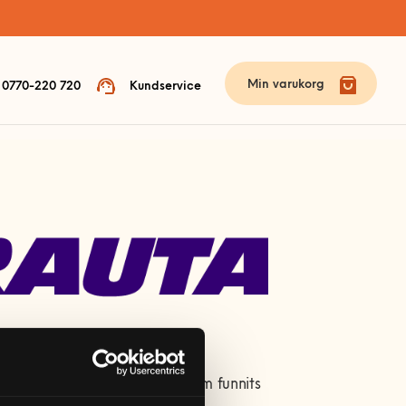
Min varukorg
0770-220 720
Kundservice
 handelskoncern, Kesko Oyj som funnits