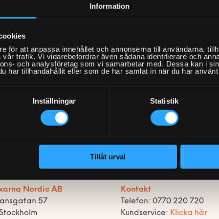
i Sverige sedan 1996. K-rauta har 17 varuhus i Sverige oc
Information
byggvaruhusen hittar man allt från minsta blomfrö till rejä
service och kundbemötande. Med en egen projektplanering
cookies
och utökar nu det genom ett samarbete med Hemfixarna
e för att anpassa innehållet och annonserna till användarna, tillh
vår trafik. Vi vidarebefordrar även sådana identifierare och anna
nnons- och analysföretag som vi samarbetar med. Dessa kan i sin
har tillhandahållit eller som de har samlat in när du har använt 
Vi skall hjälpa K-rautas kunder med montering hemma. Inl
hammockar och annat inom kategorin utemöbler. Vi komm
Inställningar
Statistik
robotgräsklipparinstallationer. Oavsett om kunderna beställ
finnas med för att ge den upplevelse kunderna förväntar s
tillsammans med produktförsäljning ligger i tiden och vi s
samarbetet till fler tjänster i fler produktkategorier.
Tillåt urval
xarna Nordic AB
Kontakt
ransgatan 57
Telefon: 0770 220 720
 Stockholm
Kundservice:
Klicka här