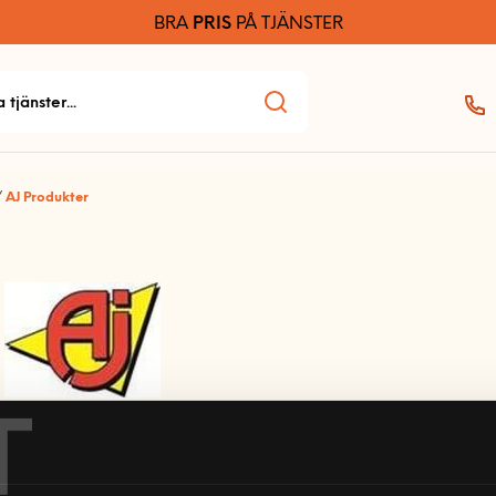
BRA
PRIS
PÅ TJÄNSTER
/
AJ Produkter
T
I 40 år har AJ Produkter levererat inredning till kontor, sk
varit detsamma sedan starten – att vara ett ledande före