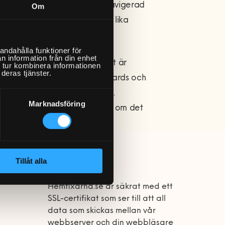
en inspirerande katalog, en lättnavigerad
Om
pålästa säljare. Konceptet är lika
andahålla funktioner för
n information från din enhet
 nya kontorsmöbler. Vanligast är
 tur kombinera informationen
deras tjänster.
ill med inredning som White boards och
skall monteras är vår passion.
Marknadsföring
ch precis upplevelse oavsett om det
Tillåt alla
SSL-certifikat
Hemfixarna.se är säkrat med ett
SSL-certifikat som ser till att all
data som skickas mellan vår
webbserver och din webbläsare