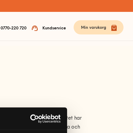
Min varukorg
0770-220 720
Kundservice
ola, lager och industri. Konceptet har
tag som erbjuder förstklassiga och