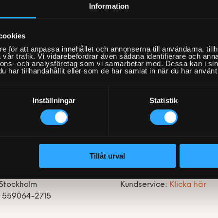
attraktiva produkter till rätt pris. Allt lättillgängligt via 
Information
E-handel eller med ett samtal till någon av AJ-produkters 
aktuellt idag som när det startade.
cookies
e för att anpassa innehållet och annonserna till användarna, tillh
vår trafik. Vi vidarebefordrar även sådana identifierare och anna
Hemfixarna hjälper AJ produkters kunder att montera sina
nnons- och analysföretag som vi samarbetar med. Dessa kan i sin
har tillhandahållit eller som de har samlat in när du har använt 
skrivbord, hurtsar och stolar men ibland hjälper vi även t
projektorer. Allt som kommer levererat i kartong och som 
Inställningar
Statistik
Tillsammans med AJ produkter ger vi kunden en bekväm o
är en ommöblering eller en komplettering av kontoret.
Tillåt urval
xarna Nordic AB
Kontakt
ransgatan 57
Telefon: 0770 220 720
 Stockholm
Kundservice:
Klicka här
r 559064-2715