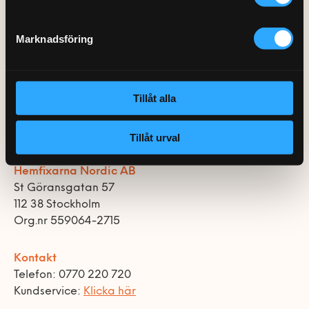
0770-220 720
montering på landsbygden. Oavsett är denna
Vanliga frågor
Våra partners
Bolag med faktura
Utomhusinstallationer
partnerrelation, som alla andra, högt prioriterad
Marknadsföring
Var finns vi?
Våra Fixare
och vi skall tillsammans se till att skapa en magnifik
Kundservice
upplevelse för de lyckliga möbelkunderna med de
Fakta om RUT- och ROT-avdraget
högsta förväntningarna.
Tillåt alla
Tillåt urval
Hemfixarna Nordic AB
St Göransgatan 57
112 38 Stockholm
Org.nr 559064-2715
Kontakt
Telefon: 0770 220 720
Kundservice:
Klicka här