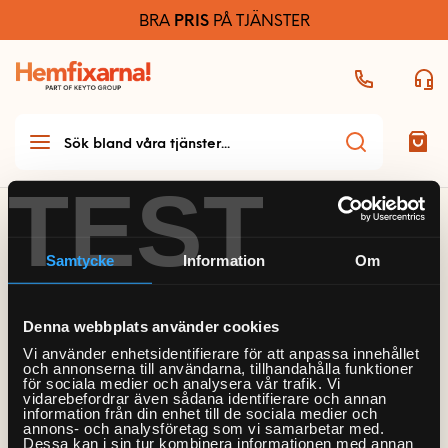
BRA
PRIS
PÅ TJÄNSTER
TEST
/
Våra partners
/
Folkhem
Samtycke
Information
Om
Teknikhjälp
Teknikhjälp startsida
Denna webbplats använder cookies
Möbelmontering
Vi använder enhetsidentifierare för att anpassa innehållet
Allmän teknikhjälp
och annonserna till användarna, tillhandahålla funktioner
Möbelmontering startsida
för sociala medier och analysera vår trafik. Vi
Handyman & installation
Flyttsmart är en kostnadsfri tjänst, som sedan
vidarebefordrar även sådana identifierare och annan
Dator och skrivare
information från din enhet till de sociala medier och
Arbetsplats
lanseringen 2020 har hjälpt tusentals användare till
annons- och analysföretag som vi samarbetar med.
Handyman och
Ljud
Bygg
Dessa kan i sin tur kombinera informationen med annan