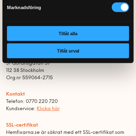
0770-220 720
Vanliga frågor
Våra partners
Bolag med faktura
Marknadsföring
Utomhusinstallationer
samband med att man ansluter nya fastigheter och
kunder till nätet.
Var finns vi?
Våra Fixare
Kundservice
Fakta om RUT- och ROT-avdraget
Tillåt alla
Tillåt urval
Hemfixarna Nordic AB
St Göransgatan 57
112 38 Stockholm
Org.nr 559064-2715
Kontakt
Telefon: 0770 220 720
Kundservice:
Klicka här
SSL-certifikat
Hemfixarna.se är säkrat med ett SSL-certifikat som