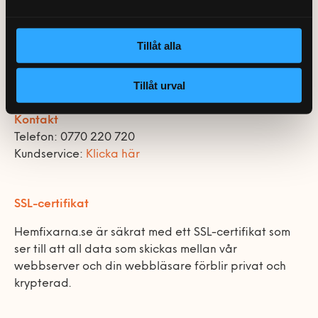
0770-220 720
Vanliga frågor
Våra partners
Bolag med faktura
Utomhusinstallationer
Hemfixarna Nordic AB
St Göransgatan 57
Var finns vi?
Våra Fixare
Tillåt alla
Kundservice
112 38 Stockholm
Fakta om RUT- och ROT-avdraget
Org.nr 559064-2715
Tillåt urval
Kontakt
Telefon: 0770 220 720
Kundservice:
Klicka här
SSL-certifikat
Hemfixarna.se är säkrat med ett SSL-certifikat som
ser till att all data som skickas mellan vår
webbserver och din webbläsare förblir privat och
krypterad.