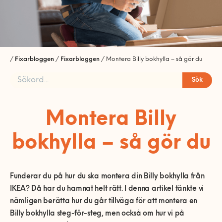
Bord och stolar
installation startsida
Mobil och fast telefoni
Bygg-service
Förvaring
VVS
Allmän hantverkshjälp
Nätverk och routers
Dörrar och fönster
Gardinstänger
Akustikpaneler
Bokhyllor
Bad
El
Smarta hem och
Golv
Sängar
Borrservice
Garderober
/
Fixarbloggen
/
Fixarbloggen
/
Montera Billy bokhylla – så gör du
energioptimering
Badrumsmöbler med flera
Bastu
Lås
Måleri & Tapetsering
delar
Soffor och fåtöljer
Grillar
Förvaringssystem
Barnsäng och
Sök
TV och streaming
våningssäng
El-service
Markiser
Blandare och tvättställ
Utomhusmontering
Robotgräsklippare
Övrig förvaring
Bäddsoffa
Fast pris & offert
Fler Tjänster
Sängstommar
Element
Stugor och friggebodar
Detektor
Montera Billy
Träningsredskap
Fåtölj
Beräkna ditt rum
Sängskåp
Fläktar
Tak
Dusch
Vitvaror
Schäslong
Tjänstebeskrivning
Presentkort
bokhylla – så gör du
Laddbox
Ventilation
Handdukstork
Soffa
Kök
Om våra tjänster
Köp presentkort
Lampor
Kommoder, skåp och
Tvättstuga
Om Hemfixarna
Lös in presentkort
Kundtjänstens öppettider
Funderar du på hur du ska montera din Billy bokhylla från
speglar
Speglar med el
IKEA? Då har du hamnat helt rätt. I denna artikel tänkte vi
Jobba som Fixare
Allmänna villkor
Fixarbloggen
VVS-service
nämligen berätta hur du går tillväga för att montera en
Strömbrytare, uttag och
Hantering av personuppgifter
Om oss
Privat med lön
Billy bokhylla steg-för-steg, men också om hur vi på
termostater
WC