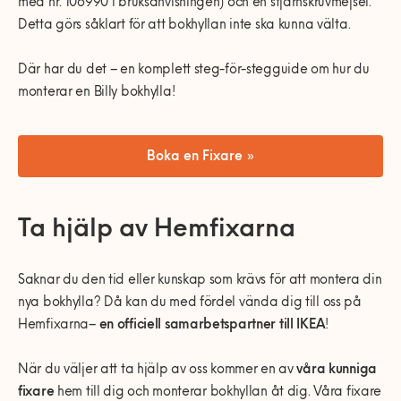
med nr. 106990 i bruksanvisningen) och en stjärnskruvmejsel.
Detta görs såklart för att bokhyllan inte ska kunna välta.
Där har du det – en komplett steg-för-stegguide om hur du
monterar en Billy bokhylla!
Boka en Fixare »
Ta hjälp av Hemfixarna
Saknar du den tid eller kunskap som krävs för att montera din
nya bokhylla? Då kan du med fördel vända dig till oss på
Hemfixarna–
en officiell samarbetspartner till IKEA
!
När du väljer att ta hjälp av oss kommer en av
våra kunniga
fixare
hem till dig och monterar bokhyllan åt dig. Våra fixare