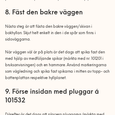
8. Fäst den bakre väggen
Nästa steg är att fästa den bakre väggen/skivan i
bokhyllan. Skjut helt enkelt in den i de spår som finns i
sidoväggarna.
När väggen väl är på plats är det dags att spika fast den
med hjälp av medföljande spikar (märkta med nr. 101201 i
bruksanvisningen) och en hammare. Använd markeringarna
som vägledning och spika fast spikarna i mitten av topp- och
bottenplattan respektive hyllplanet.
9. Förse insidan med pluggar á
101532
Därefter är det dags att placera pluggarna (märkta med