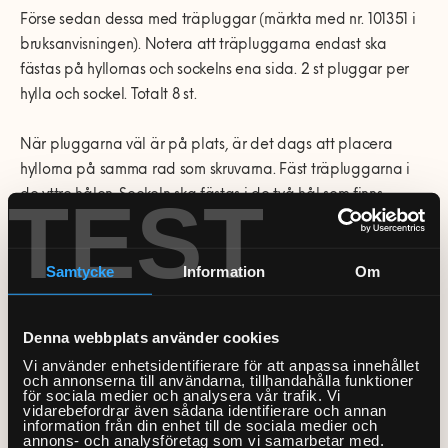
Förse sedan dessa med träpluggar (märkta med nr. 101351 i
bruksanvisningen). Notera att träpluggarna endast ska
fästas på hyllornas och sockelns ena sida. 2 st pluggar per
hylla och sockel. Totalt 8 st.
När pluggarna väl är på plats, är det dags att placera
hyllorna på samma rad som skruvarna. Fäst träpluggarna i
TEST
de yttre hålen. Sockeln ska fästas i de två hål som finns
ovanför ett av hyllplanen, det som finns placerat närmast
den sida ”som går inåt”.
Samtycke
Information
Om
4. Lås fast hyllplanen med pluggar
á 113434
Denna webbplats använder cookies
Vi använder enhetsidentifierare för att anpassa innehållet
och annonserna till användarna, tillhandahålla funktioner
Därefter är det dags att låsa fast/säkra hyllplanen med
för sociala medier och analysera vår trafik. Vi
vidarebefordrar även sådana identifierare och annan
hjälp av medföljande pluggar (märkta med nr. 113434 i
information från din enhet till de sociala medier och
bruksanvisningen). Placera dem i hålen som finns i mitten av
annons- och analysföretag som vi samarbetar med.