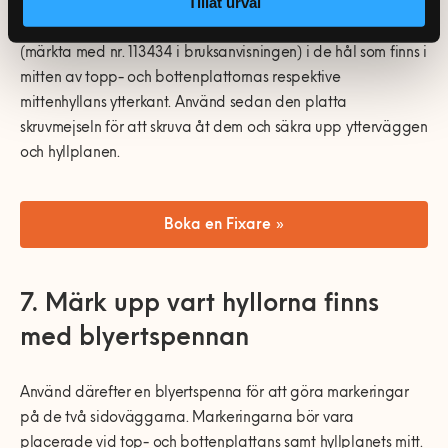
Tillåt urval
På samma sätt som du låste fast/säkrade hyllplanen i steg 4,
gör du nu detsamma på motsatt sida. Placera pluggarna
(märkta med nr. 113434 i bruksanvisningen) i de hål som finns i
mitten av topp- och bottenplattornas respektive
mittenhyllans ytterkant. Använd sedan den platta
skruvmejseln för att skruva åt dem och säkra upp ytterväggen
och hyllplanen.
Boka en Fixare »
7. Märk upp vart hyllorna finns
med blyertspennan
Använd därefter en blyertspenna för att göra markeringar
på de två sidoväggarna. Markeringarna bör vara
placerade vid top- och bottenplattans samt hyllplanets mitt.