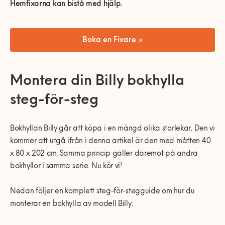
0770-220 720
Hemfixarna kan bistå med hjälp.
Vanliga frågor
Våra partners
Bolag med faktura
Utomhusinstallationer
Var finns vi?
Våra Fixare
Kundservice
Boka en Fixare »
Fakta om RUT- och ROT-avdraget
Montera din Billy bokhylla
steg-för-steg
Bokhyllan Billy går att köpa i en mängd olika storlekar. Den vi
kommer att utgå ifrån i denna artikel är den med måtten 40
x 80 x 202 cm. Samma princip gäller däremot på andra
bokhyllor i samma serie. Nu kör vi!
Nedan följer en komplett steg-för-stegguide om hur du
monterar en bokhylla av modell Billy: