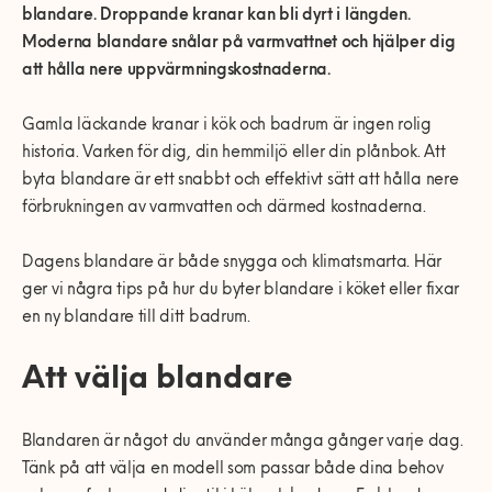
0770-220 720
blandare.
Droppande kranar kan bli dyrt i längden
.
Vanliga frågor
Våra partners
Bolag med faktura
Utomhusinstallationer
Moderna blandare snålar på varmvattnet och hjälper dig
Var finns vi?
Våra Fixare
att hålla nere uppvärmningskostnaderna.
Kundservice
Fakta om RUT- och ROT-avdraget
Gamla läckande kranar i kök och badrum
är ingen rolig
historia. Varken för dig, din hemmiljö eller din plånbok.
Att
byta blandare är ett snabbt och effektivt sätt att hålla nere
förbrukningen av varmvatten och därmed kostnaderna
.
Dagens blandare är både snygga och klimatsmarta.
Här
ger vi
några tips på h
ur du byter blandare i kök
et
eller fixar
en ny blandare till ditt badrum.
Att välja blandare
Blandaren är något du använder många gånger varje dag.
Tänk på att välja en modell som passar både dina behov