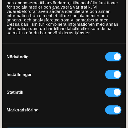
och annonserna till användarna, tillhandahålla funktioner
för sociala medier och analysera vår trafik. Vi
Verkar detta svårt så rycker en fixare mer än gärna in och
vidarebefordrar även sådana identifierare och annan
information från din enhet till de sociala medier och
installerar din blandare!
annons- och analysföretag som vi samarbetar med.
Dessa kan i sin tur kombinera informationen med annan
information som du har tillhandahållit eller som de har
samlat in när du har använt deras tjänster.
Boka en Fixare »
Samtyckesval
Nödvändig
Spara vatten – bonustips
Inställningar
Att låta kranen stå på när du borstar tänderna, rakar dig,
Statistik
lagar mat eller bara tar ett glas vatten kan göra att din
vattenförbrukning blir onödigt hög. Beroende på blandare
kan du slösa 5-15 liter vatten i minuten. Här kommer några
Marknadsföring
enkla tips på vad du kan göra istället.
Använd en vattenmugg när du borstar tänderna.