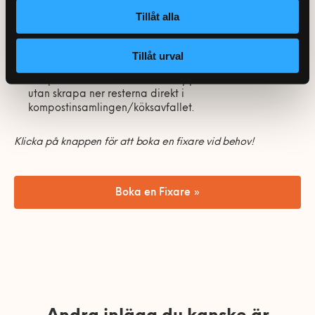
Tillåt alla
När du rakar dig kan du sätta i proppen och tappa
upp lite vatten i tvättstället.
Ha en kanna vatten i kylskåpet istället för att spola
Tillåt urval
varje gång du ska fylla ett glas.
Skölj inte av disken innan du stoppar den i diskmaskinen
utan skrapa ner resterna direkt i
kompostinsamlingen/köksavfallet.
Klicka på knappen för att boka en fixare vid behov!
Boka en Fixare »