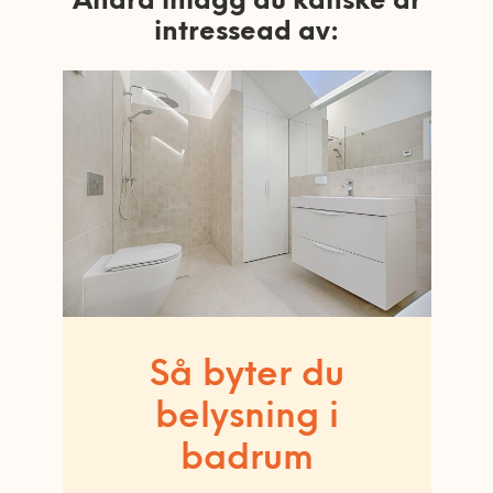
Andra inlägg du kanske är
intressead av:
Så byter du
belysning i
badrum