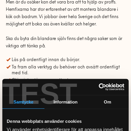
Men är du osäker kan det vara bra att ta hjälp av proffs.
Hemfixarna har stor erfarenhet av att montera blandare i
kök och badrum. Vi jobbar över hela Sverige och det finns
möjlighet att boka oss även kvällar och helger.
Ska du byta din blandare själv finns det några saker som är
viktiga att tänka på.
Läs på ordentligt innan du börjar.
Ta fram alla verktyg du behöver och avsätt ordentligt
med tid.
TEST
Glöm inte stänga av vattnet.
Skruva loss den gamla blandaren genom att lossa
muttrarna växelvis. Skruvar du ur blandaren snett kan
du riskera att skada fästena.
Samtycke
Information
Om
Ta fram de medföljande instruktionerna och följ dem
noga när du installerar den nya blandaren.
Sätt på vattnet igen. Kontrollera att det inte finns något
Denna webbplats använder cookies
läckage.
Vi använder enhetsidentifierare för att anpassa innehållet