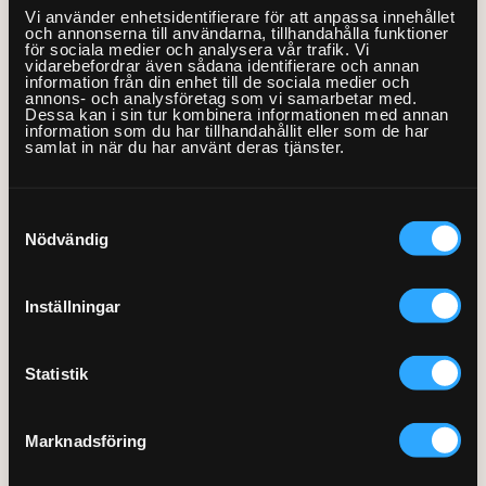
På ritbordet ligger även helt nya tjänstevertikaler som alla
Vi använder enhetsidentifierare för att anpassa innehållet
och annonserna till användarna, tillhandahålla funktioner
passar väl i vår affär och inryms i varumärket. Först ut är
för sociala medier och analysera vår trafik. Vi
Måleri som kommer lanseras i månadsskiftet
vidarebefordrar även sådana identifierare och annan
information från din enhet till de sociala medier och
september/oktober. Vårt senaste affärsområde Bygg får
annons- och analysföretag som vi samarbetar med.
Dessa kan i sin tur kombinera informationen med annan
därmed ytterligare ett ben att stå på. Måleri är det hittills
information som du har tillhandahållit eller som de har
svåraste tjänsten vi lanserat varför vi denna gång läst in oss
samlat in när du har använt deras tjänster.
extra väl och lagt mycket tid på att bygga
tjänstebeskrivningar, bygga beräkningsmodeller och scoutat
Samtyckesval
fram de bästa entreprenörerna. Som i allt annat vi ger oss in i
Nödvändig
är kunden i centrum och helt säkert kommer vi ge samma
fantastiska upplevelse som i övriga tjänster inom
affärsområdet Bygg med EL, VVS och Byggservice.
Inställningar
Statistik
Andra inlägg du kanske är
Marknadsföring
intressead av: