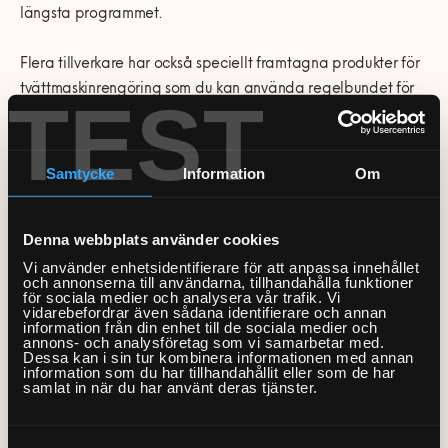
längsta programmet.
Flera tillverkare har också speciellt framtagna produkter för
tvättmaskinrengöring som du kan använda regelbundet för
TEST
att hålla din maskin fräsch. Dosera enligt anvisning på
förpackningen.
Samtycke
Information
Om
Denna webbplats använder cookies
Rengör
filter tvättmaskin
Vi använder enhetsidentifierare för att anpassa innehållet
och annonserna till användarna, tillhandahålla funktioner
för sociala medier och analysera vår trafik. Vi
Att tömma, rengöra och underhålla filtret regelbundet kan
vidarebefordrar även sådana identifierare och annan
förlänga livslängden på din tvättmaskin. Krånglar din maskin
information från din enhet till de sociala medier och
annons- och analysföretag som vi samarbetar med.
så kan felet ibland spåras till filtret. Här kan små föremål
Dessa kan i sin tur kombinera informationen med annan
information som du har tillhandahållit eller som de har
som exempelvis mynt, knappar eller hårspännen fastna och
samlat in när du har använt deras tjänster.
hindra tvättmaskinens pumphjul från att snurra. Ett igensatt
filter kan göra att din tvättmaskin vibrerar, låter eller inte
Samtyckesval